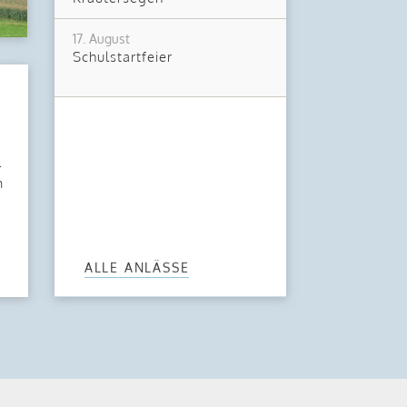
17. August
Schulstartfeier
-
m
ALLE ANLÄSSE