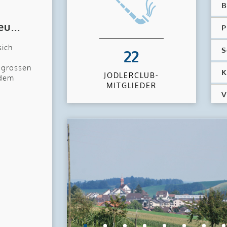
B
u...
P
sich
S
22
 grossen
K
JODLERCLUB-
 dem
MITGLIEDER
V