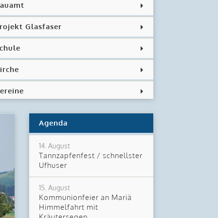
auamt
rojekt Glasfaser
chule
irche
ereine
Agenda
14. August
Tannzapfenfest / schnellster
Ufhuser
15. August
Kommunionfeier an Mariä
Himmelfahrt mit
Kräutersegen