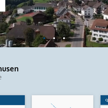
husen
e
Q