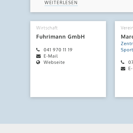
WEITERLESEN
Wirtschaft
Verei
Fuhrimann GmbH
Mar
Zentr
041 970 11 19
Spor
E-Mail
Webseite
07
E-