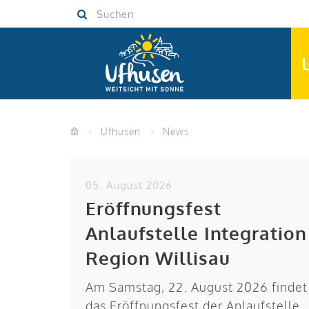
Skip
Skip
Suchen
to
to
navigation
main
(Press
content
Enter)
(Press
Enter)
Ufhusen
News
05. August 2026
Eröffnungsfest
Anlaufstelle Integration
Region Willisau
Am Samstag, 22. August 2026 findet
das Eröffnungsfest der Anlaufstelle