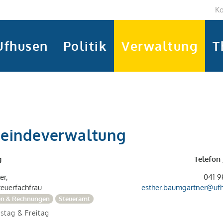
Ko
Ufhusen
Politik
Verwaltung
T
meindeverwaltung
g
Telefon 
er,
041 9
euerfachfrau
esther.baumgartner@
uf
en & Rechnungen
Steueramt
nstag & Freitag