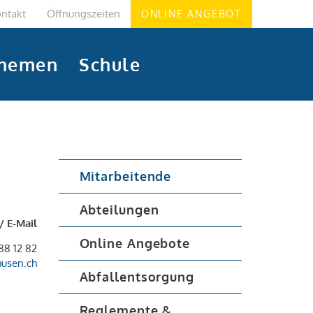
ntakt
Öffnungszeiten
ONLINE ANGEBOT
hemen
Schule
Mitarbeitende
Abteilungen
/ E-Mail
Online Angebote
88 12 82
husen.ch
Abfallentsorgung
Reglemente &