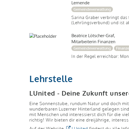
Lernende
Gemeindeverwaltung
Sarina Graber verbringt das
(Lehrlingsverbund) und ist 
Beatrice Lötscher-Graf,
Mitarbeiterin Finanzen
Gemeindeverwaltung
Finanz
In der Regel erreichbar: Mo
Lehrstelle
LUnited - Deine Zukunft unse
Eine Sonnenstube, rundum Natur und doch mit
wunderbaren Luzerner Hinterland gelegen sin
mit Menschen und interessierst dich für die v
richtig! Wir bieten dir eine dreijährige, inter
Auf der Website
LUnited
findest du alle In