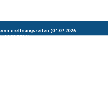
ommeröffnungszeiten (04.07.2026
is 14.08.2026):
ontag, Dienstag, Donnerstag:
8.30 - 11.30 Uhr
ittwoch:
eschlossen
reitag:
8.30 - 11.30 Uhr
Impressum
Datenschutz