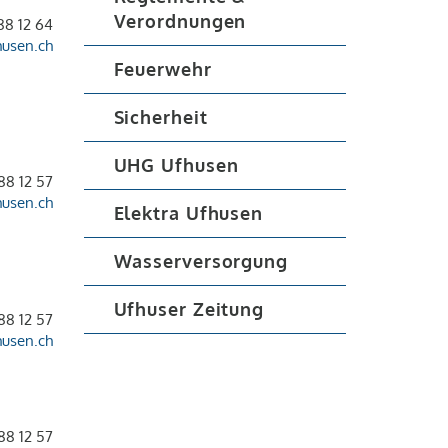
Verordnungen
88 12 64
husen.ch
Feuerwehr
Sicherheit
UHG Ufhusen
88 12 57
husen.ch
Elektra Ufhusen
Wasserversorgung
Ufhuser Zeitung
88 12 57
husen.ch
88 12 57