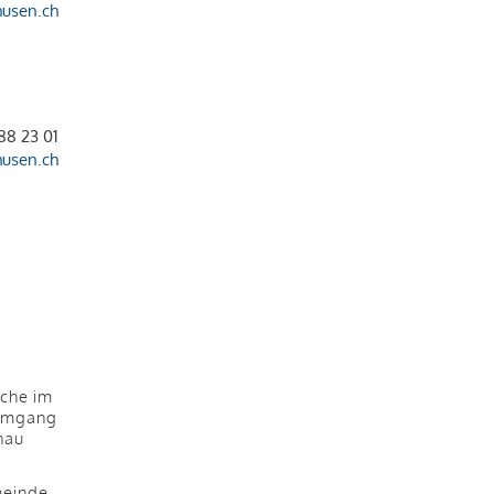
husen.ch
l
88 23 01
husen.ch
lche im
 Umgang
nau
meinde.