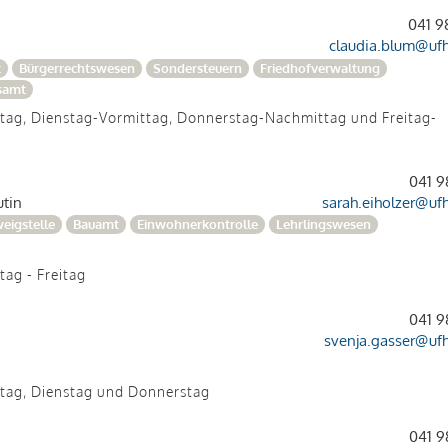
041 9
claudia.blum@
uf
t
Bürgerrechtswesen
Sondersteuern
Friedhofverwaltung
samt
ntag, Dienstag-Vormittag, Donnerstag-Nachmittag und Freitag-
041 9
utin
sarah.eiholzer@
uf
eigstelle
Bauamt
Einwohnerkontrolle
Lehrlingswesen
tag - Freitag
041 9
svenja.gasser@
uf
ntag, Dienstag und Donnerstag
041 9