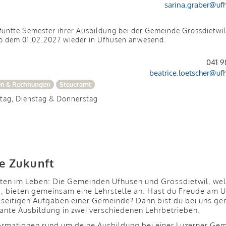
sarina.graber@
uf
 fünfte Semester ihrer Ausbildung bei der Gemeinde Grossdietwi
ab dem 01.02.2027 wieder in Ufhusen anwesend.
041 9
beatrice.loetscher@
uf
en & Rechnungen
Steueramt
ntag, Dienstag & Donnerstag
re Zukunft
ten im Leben: Die Gemeinden Ufhusen und Grossdietwil, we
d, bieten gemeinsam eine Lehrstelle an. Hast du Freude am
ielseitigen Aufgaben einer Gemeinde? Dann bist du bei uns ge
essante Ausbildung in zwei verschiedenen Lehrbetrieben.
formationen rund um deine Ausbildung bei einer Luzerner Ge