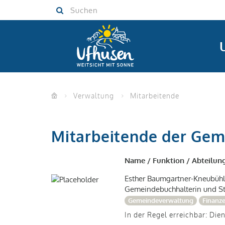
Skip
Skip
Suchen
to
to
navigation
main
(Press
content
Enter)
(Press
Enter)
Verwaltung
Mitarbeitende
Mitarbeitende der Ge
Name / Funktion / Abteilun
Esther Baumgartner-Kneubühl
Gemeindebuchhalterin und St
Gemeindeverwaltung
Finanz
In der Regel erreichbar: Die