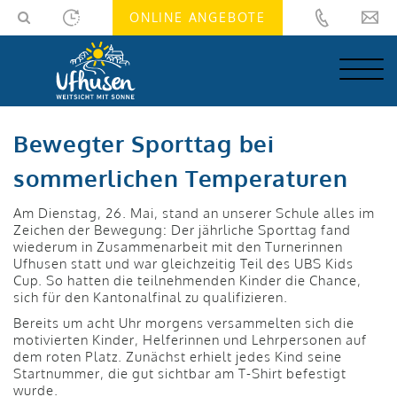
Skip
Skip
ONLINE ANGEBOTE
to
to
navigation
main
(Press
content
Enter)
(Press
Enter)
Bewegter Sporttag bei
sommerlichen Temperaturen
Am Dienstag, 26. Mai, stand an unserer Schule alles im
Zeichen der Bewegung: Der jährliche Sporttag fand
wiederum in Zusammenarbeit mit den Turnerinnen
Ufhusen statt und war gleichzeitig Teil des UBS Kids
Cup. So hatten die teilnehmenden Kinder die Chance,
sich für den Kantonalfinal zu qualifizieren.
Bereits um acht Uhr morgens versammelten sich die
motivierten Kinder, Helferinnen und Lehrpersonen auf
dem roten Platz. Zunächst erhielt jedes Kind seine
Startnummer, die gut sichtbar am T-Shirt befestigt
wurde.