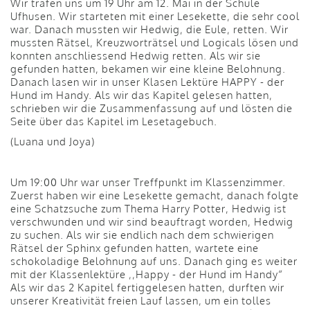
Wir trafen uns um 19 Uhr am 12. Mai in der Schule
Ufhusen. Wir starteten mit einer Lesekette, die sehr cool
war. Danach mussten wir Hedwig, die Eule, retten. Wir
mussten Rätsel, Kreuzworträtsel und Logicals lösen und
konnten anschliessend Hedwig retten. Als wir sie
gefunden hatten, bekamen wir eine kleine Belohnung.
Danach lasen wir in unser Klasen Lektüre HAPPY - der
Hund im Handy. Als wir das Kapitel gelesen hatten,
schrieben wir die Zusammenfassung auf und lösten die
Seite über das Kapitel im Lesetagebuch.
(Luana und Joya)
Um 19:00 Uhr war unser Treffpunkt im Klassenzimmer.
Zuerst haben wir eine Lesekette gemacht, danach folgte
eine Schatzsuche zum Thema Harry Potter, Hedwig ist
verschwunden und wir sind beauftragt worden, Hedwig
zu suchen. Als wir sie endlich nach dem schwierigen
Rätsel der Sphinx gefunden hatten, wartete eine
schokoladige Belohnung auf uns. Danach ging es weiter
mit der Klassenlektüre ,,Happy - der Hund im Handy“
Als wir das 2 Kapitel fertiggelesen hatten, durften wir
unserer Kreativität freien Lauf lassen, um ein tolles