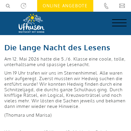
Skip
Skip
ONLINE ANGEBOTE
to
to
navigation
main
(Press
content
Enter)
(Press
Enter)
Die lange Nacht des Lesens
Am 12. Mai 2026 hatte die 5./6. Klasse eine coole, tolle,
unterhaltsame und spassige Lesenacht.
Um 19 Uhr trafen wir uns im Sternenhimmel. Alle waren
sehr aufgeregt. Zuerst mussten wir Hedwig suchen die
entführt wurde! Wir konnten Hedwig finden durch eine
Schnitzeljagd, die durchs ganze Schulhaus ging. Durch
knifflige Rätsel, ein Logical, Kreuzworträtsel und noch
vieles mehr. Wir lösten die Sachen jeweils und bekamen
dann immer wieder neue Hinweise.
(Thomara und Marisa)