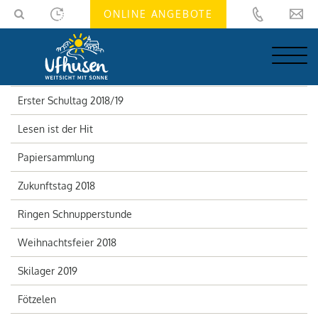
Skip
Skip
ONLINE ANGEBOTE
to
to
navigation
main
(Press
content
Enter)
(Press
Enter)
Erster Schultag 2018/19
Lesen ist der Hit
Papiersammlung
Zukunftstag 2018
Ringen Schnupperstunde
Weihnachtsfeier 2018
Skilager 2019
Fötzelen