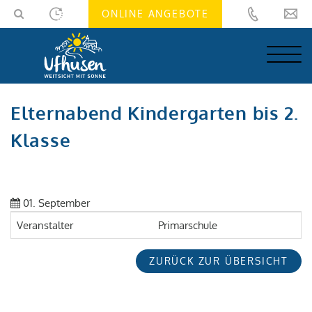
Skip
Skip
ONLINE ANGEBOTE
to
to
navigation
main
(Press
content
Enter)
(Press
Enter)
Elternabend Kindergarten bis 2.
Klasse
01. September
Veranstalter
Primarschule
ZURÜCK ZUR ÜBERSICHT