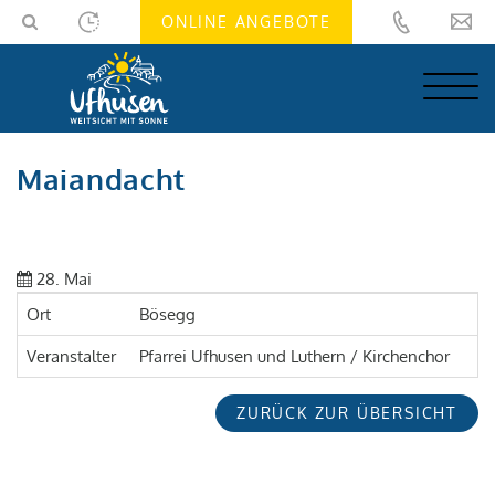
Skip
Skip
ONLINE ANGEBOTE
to
to
navigation
main
(Press
content
Enter)
(Press
Enter)
Maiandacht
28. Mai
Ort
Bösegg
Veranstalter
Pfarrei Ufhusen und Luthern / Kirchenchor
ZURÜCK ZUR ÜBERSICHT