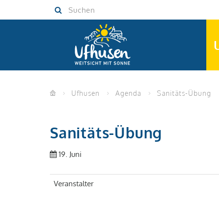
Skip
Skip
Suchen
to
to
navigation
main
(Press
content
Enter)
(Press
Enter)
Ufhusen
Agenda
Sanitäts-Übung
Sanitäts-Übung
19. Juni
Veranstalter