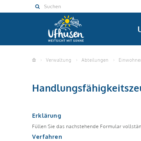
Skip
Skip
Suchen
to
to
navigation
main
(Press
content
Enter)
(Press
Enter)
Verwaltung
Abteilungen
Einwohner
Handlungsfähigkeitsze
Erklärung
Füllen Sie das nachstehende Formular vollstän
Verfahren