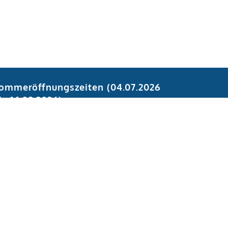
ommeröffnungszeiten (04.07.2026
is 14.08.2026):
ontag, Dienstag, Donnerstag:
8.30 - 11.30 Uhr
ittwoch:
eschlossen
reitag:
8.30 - 11.30 Uhr