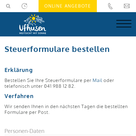
Skip
Skip
ONLINE ANGEBOTE
to
to
navigation
main
(Press
content
Enter)
(Press
Enter)
Steuerformulare bestellen
Erklärung
Bestellen Sie Ihre Steuerformulare per
Mail
oder
telefonisch unter 041 988 12 82.
Verfahren
Wir senden Ihnen in den nächsten Tagen die bestellten
Formulare per Post.
Personen-Daten